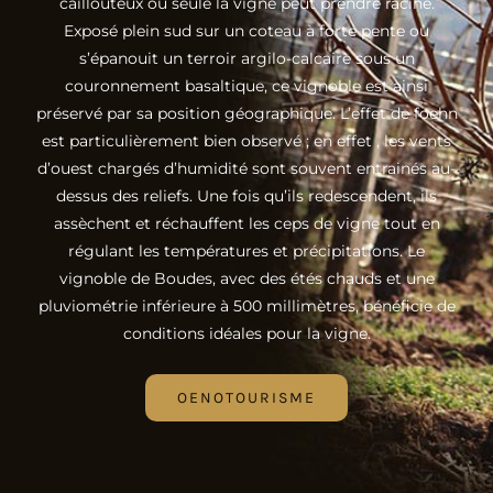
caillouteux où seule la vigne peut prendre racine.
Exposé plein sud sur un coteau à forte pente où
s’épanouit un terroir argilo-calcaire sous un
couronnement basaltique, ce vignoble est ainsi
préservé par sa position géographique. L’effet de foehn
est particulièrement bien observé ; en effet , les vents
d’ouest chargés d’humidité sont souvent entrainés au-
dessus des reliefs. Une fois qu’ils redescendent, ils
assèchent et réchauffent les ceps de vigne tout en
régulant les températures et précipitations. Le
vignoble de Boudes, avec des étés chauds et une
pluviométrie inférieure à 500 millimètres, bénéficie de
conditions idéales pour la vigne.
OENOTOURISME