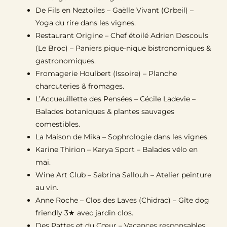
De Fils en Neztoiles – Gaëlle Vivant (Orbeil)
–
Yoga du rire dans les vignes.
Restaurant Origine – Chef étoilé Adrien Descouls
(Le Broc)
– Paniers pique-nique bistronomiques &
gastronomiques.
Fromagerie Houlbert (Issoire)
– Planche
charcuteries & fromages.
L’Accueuillette des Pensées – Cécile Ladevie
–
Balades botaniques & plantes sauvages
comestibles.
La Maison de Mika
– Sophrologie dans les vignes.
Karine Thirion – Karya Sport
– Balades vélo en
mai.
Wine Art Club – Sabrina Sallouh
– Atelier peinture
au vin.
Anne Roche – Clos des Laves (Chidrac)
– Gîte dog
friendly 3★ avec jardin clos.
Des Pattes et du Cœur
– Vacances responsables