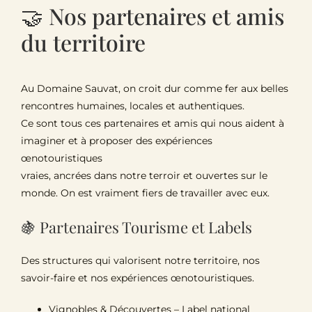
🤝 Nos partenaires et amis
Le Domaine
du territoire
Œnotourisme
Au Domaine Sauvat, on croit dur comme fer aux belles
rencontres humaines, locales et authentiques.
Acheter en ligne
Ce sont tous ces partenaires et amis qui nous aident à
imaginer et à proposer des expériences
Actualités
œnotouristiques
vraies, ancrées dans notre terroir et ouvertes sur le
monde. On est vraiment fiers de travailler avec eux.
Partenaires
🍇 Partenaires Tourisme et Labels
Contactez-nous
Des structures qui valorisent notre territoire, nos
savoir-faire et nos expériences œnotouristiques.
Vignobles & Découvertes
– Label national