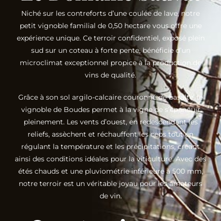
Niché sur les contreforts d’une coulée de lave, notre
petit vignoble familial de 0,50 hectare vous offre une
expérience unique. Ce terroir confidentiel, exposé plein
sud sur un coteau à forte pente, bénéficie d’un
microclimat exceptionnel propice à la production de
vins de qualité.
Grâce à son sol argilo-calcaire couronné de basalte, le
vignoble de Boudes permet à la vigne de s’épanouir
pleinement. Les vents d’ouest, en redescendant les
reliefs, assèchent et réchauffent les ceps tout en
régulant la température et les précipitations, créant
ainsi des conditions idéales pour la viticulture. Avec des
étés chauds et une pluviométrie inférieure à 500 mm,
notre terroir est un véritable joyau pour les amateurs
de vin.