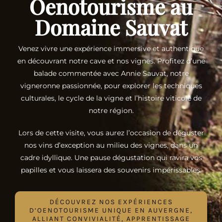
Oenotourisme au
Domaine Sauvat
Venez vivre une expérience immersive et authentique
en découvrant notre cave et nos vignes. Profitez d’une
balade commentée avec Annie Sauvat, notre
vigneronne passionnée, pour explorer les techniques
culturales, le cycle de la vigne et l’histoire viticole de
notre région.
Lors de cette visite, vous aurez l’occasion de déguster
nos vins d’exception au milieu des vignes, dans un
cadre idyllique. Une pause dégustation qui ravira vos
papilles et vous laissera des souvenirs impérissables.
DÉCOUVREZ NOS EXPÉRIENCES
D’OENOTOURISME UNIQUE EN AUVERGNE,
ALLIANT CONVIVIALITÉ, APPRENTISSAGE