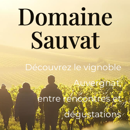
Domaine
Le Domaine
Œnotourisme
Sauvat
Acheter en ligne
Actualités
Découvrez le vignoble
Auvergnat,
Partenaires
entre rencontres et
Contactez-nous
dégustations