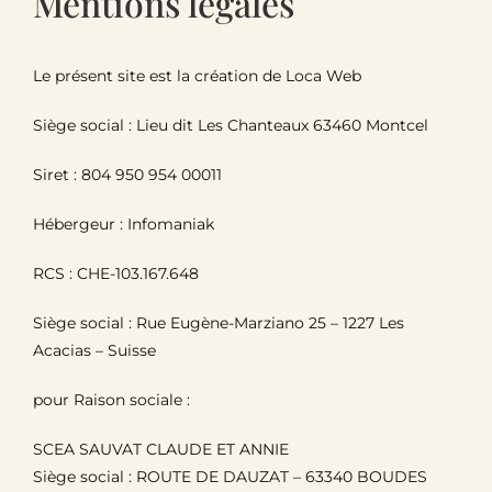
Mentions légales
Le Domaine
Le présent site est la création de Loca Web
Œnotourisme
Siège social : Lieu dit Les Chanteaux 63460 Montcel
Acheter en ligne
Siret : 804 950 954 00011
Hébergeur : Infomaniak
Actualités
RCS : CHE-103.167.648
Partenaires
Siège social : Rue Eugène-Marziano 25 – 1227 Les
Acacias – Suisse
Contactez-nous
pour Raison sociale :
SCEA SAUVAT CLAUDE ET ANNIE
Siège social : ROUTE DE DAUZAT – 63340 BOUDES