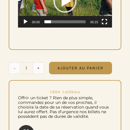
00:00
00:15
AJOUTER AU PANIER
quantité
de
Offrez
Idée cadeau
une
Offrir un ticket ? Rien de plus simple,
balade
commandez pour un de vos proches, il
choisira la date de sa réservation quand vous
entre
lui aurez offert. Pas d’urgence nos billets ne
Histoire,
possèdent pas de durée de validité.
Légendes
et