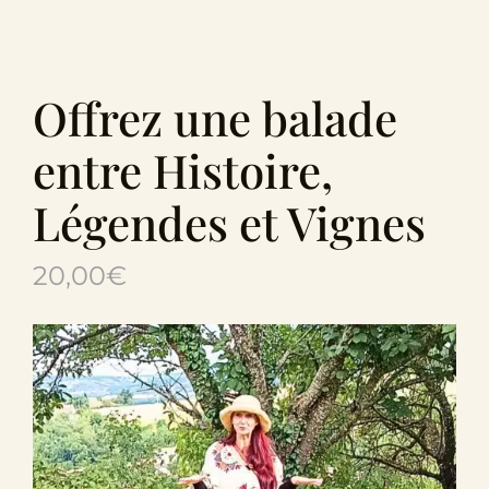
Le Domaine
Œnotourisme
Offrez une balade
entre Histoire,
Acheter en ligne
Légendes et Vignes
Actualités
20,00
€
Partenaires
Contactez-nous