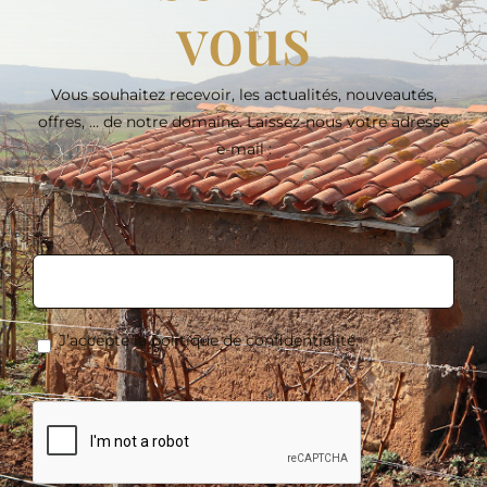
vous
Vous souhaitez recevoir, les actualités, nouveautés,
offres, … de notre domaine. Laissez-nous votre adresse
e-mail :
E-
mail
*
RGPD
*
J’accepte la politique de confidentialité.
*
CAPTCHA