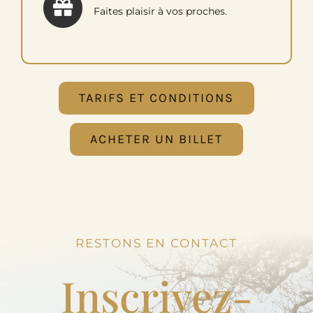
Faites plaisir à vos proches.
Vignes
TARIFS ET CONDITIONS
ACHETER UN BILLET
RESTONS EN CONTACT
Inscrivez-