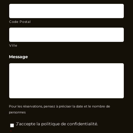
Code Postal
Ville
Message
Pour les réservations, pensez à préciser la date et le nombre de
personnes
RGPD
*
J’accepte la politique de confidentialité.
*