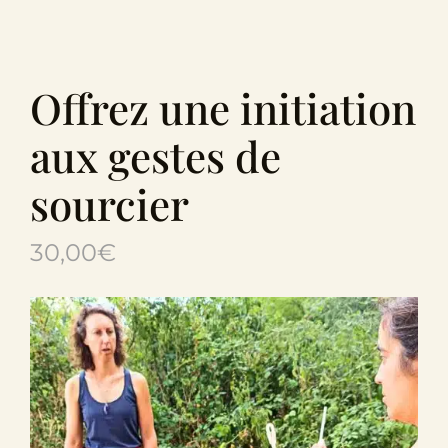
Le Domaine
Œnotourisme
Offrez une initiation
aux gestes de
Acheter en ligne
sourcier
Actualités
30,00
€
Partenaires
Contactez-nous