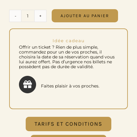
AJOUTER AU PANIER
quantité
de
Offrez
Idée cadeau
une
Offrir un ticket ? Rien de plus simple,
initiation
commandez pour un de vos proches, il
choisira la date de sa réservation quand vous
aux
lui aurez offert. Pas d’urgence nos billets ne
gestes
possèdent pas de durée de validité.
de
sourcier
Faites plaisir à vos proches.
TARIFS ET CONDITIONS