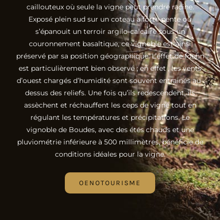
caillouteux où seule la vigne peut prendre racine.
Exposé plein sud sur un coteau à forte pente où
s’épanouit un terroir argilo-calcaire sous un
couronnement basaltique, ce vignoble est ainsi
préservé par sa position géographique. L’effet de foehn
est particulièrement bien observé ; en effet , les vents
d’ouest chargés d’humidité sont souvent entrainés au-
dessus des reliefs. Une fois qu’ils redescendent, ils
assèchent et réchauffent les ceps de vigne tout en
régulant les températures et précipitations. Le
vignoble de Boudes, avec des étés chauds et une
pluviométrie inférieure à 500 millimètres, bénéficie de
conditions idéales pour la vigne.
OENOTOURISME