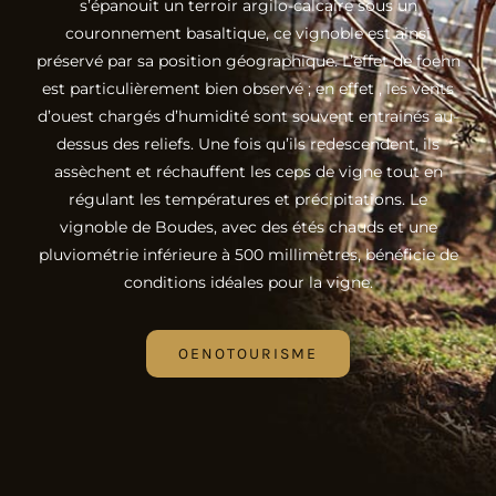
s’épanouit un terroir argilo-calcaire sous un
couronnement basaltique, ce vignoble est ainsi
préservé par sa position géographique. L’effet de foehn
est particulièrement bien observé ; en effet , les vents
d’ouest chargés d’humidité sont souvent entrainés au-
dessus des reliefs. Une fois qu’ils redescendent, ils
assèchent et réchauffent les ceps de vigne tout en
régulant les températures et précipitations. Le
vignoble de Boudes, avec des étés chauds et une
pluviométrie inférieure à 500 millimètres, bénéficie de
conditions idéales pour la vigne.
OENOTOURISME