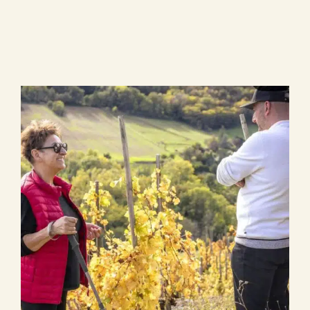
Le Domaine
Œnotourisme
Acheter en ligne
Actualités
Partenaires
Contactez-nous