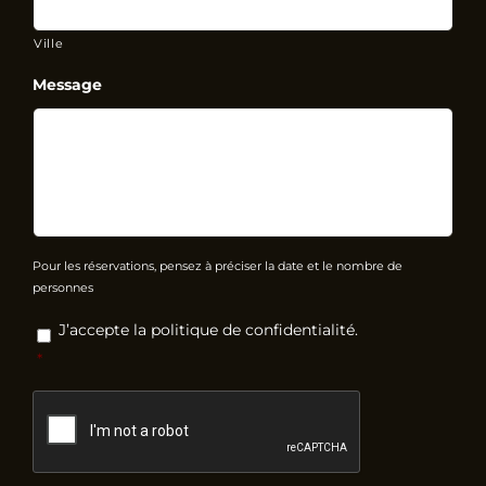
Ville
Message
Pour les réservations, pensez à préciser la date et le nombre de
personnes
RGPD
*
J’accepte la politique de confidentialité.
*
CAPTCHA