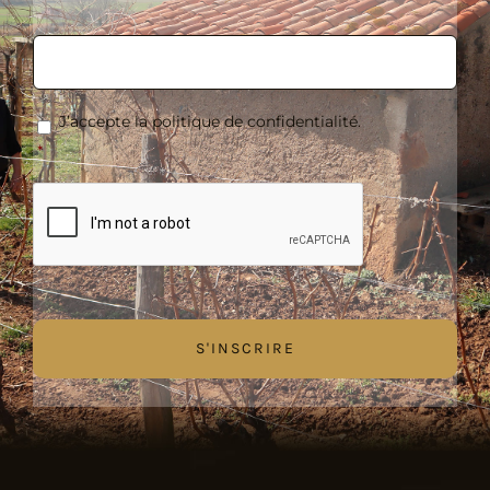
E-
mail
*
RGPD
*
J’accepte la politique de confidentialité.
*
CAPTCHA