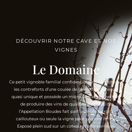
DÉCOUVRIR NOTRE CAVE ET NOS
VIGNES
Le Domaine
Ce petit vignoble familial confidentiel de 11 ha niché sur
les contreforts d’une coulée de lave offre un terroir
quasi unique et possède un micro climat permettant
de produire des vins de qualité. Le coteau de
l’Appellation Boudes fait partie de ces terroirs
caillouteux où seule la vigne peut prendre racine.
Exposé plein sud sur un coteau à forte pente où