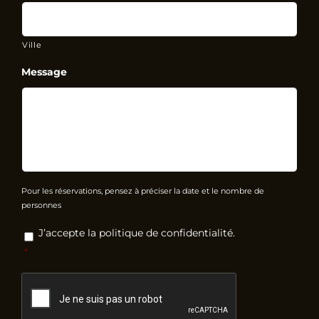
Ville
Message
Pour les réservations, pensez à préciser la date et le nombre de
personnes
RGPD
*
J’accepte la politique de confidentialité.
*
CAPTCHA