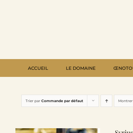
Passer
au
contenu
ACCUEIL
LE DOMAINE
ŒNOTO
Trier par
Commande par défaut
Montre
Syrius