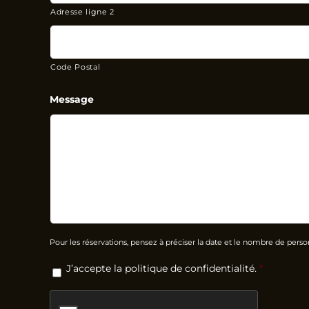
Adresse ligne 2
Code Postal
Message
Pour les réservations, pensez à préciser la date et le nombre de pers
RGPD
*
J’accepte la politique de confidentialité.
*
CAPTCHA