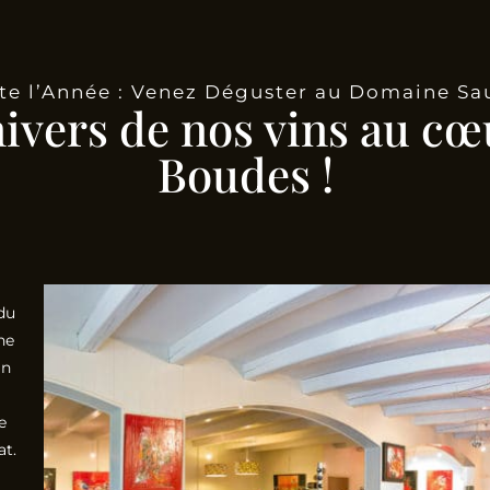
te l’Année : Venez Déguster au Domaine Sa
nivers de nos vins au cœ
Boudes !
du
he
in
e
at.