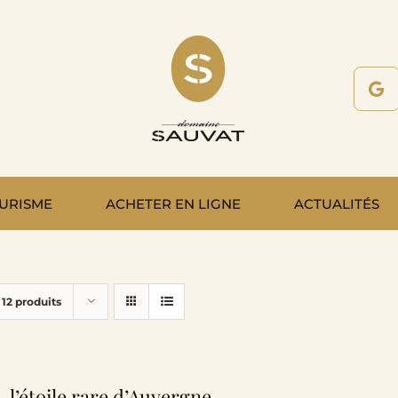
URISME
ACHETER EN LIGNE
ACTUALITÉS
r
12 produits
, l’étoile rare d’Auvergne