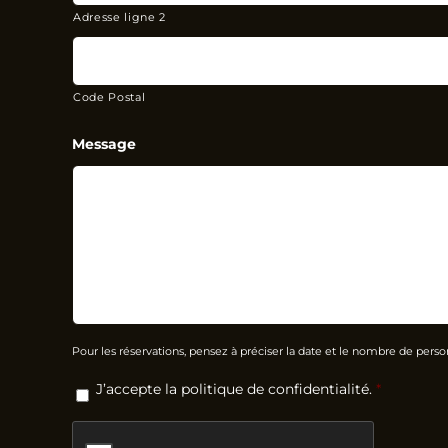
Adresse ligne 2
Code Postal
Message
Pour les réservations, pensez à préciser la date et le nombre de pers
RGPD
*
J’accepte la politique de confidentialité.
*
CAPTCHA