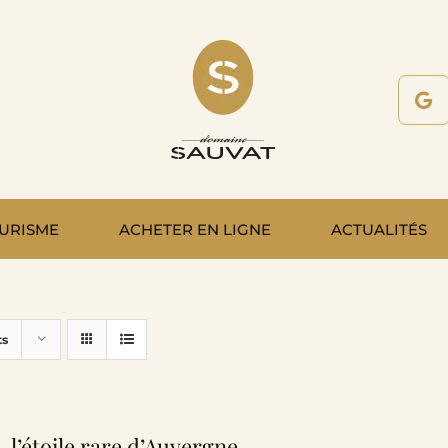
URISME
ACHETER EN LIGNE
ACTUALITÉS
ts
, l’étoile rare d’Auvergne