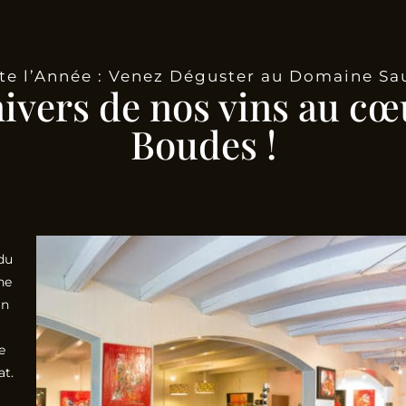
te l’Année : Venez Déguster au Domaine Sa
nivers de nos vins au cœ
Boudes !
du
he
in
e
at.