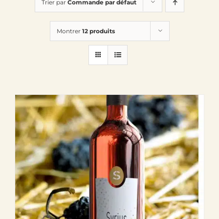
Trier par
Commande par défaut
Le Domaine
Montrer
12 produits
Œnotourisme
Acheter en ligne
Actualités
Partenaires
Contactez-nous