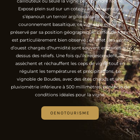
caillouteux où seule la vigne peut prendre racine.
Exposé plein sud sur un coteau à forte pente où
s’épanouit un terroir argilo-calcaire sous un
couronnement basaltique, ce vignoble est ainsi
préservé par sa position géographique. L’effet de foehn
est particulièrement bien observé ; en effet , les vents
d’ouest chargés d’humidité sont souvent entrainés au-
dessus des reliefs. Une fois qu’ils redescendent, ils
assèchent et réchauffent les ceps de vigne tout en
régulant les températures et précipitations. Le
vignoble de Boudes, avec des étés chauds et une
pluviométrie inférieure à 500 millimètres, bénéficie de
conditions idéales pour la vigne.
OENOTOURISME