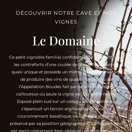
DÉCOUVRIR NOTRE CAVE ET NOS
VIGNES
Le Domaine
Ce petit vignoble familial confidentiel de 11 ha niché sur
les contreforts d’une coulée de lave offre un terroir
quasi unique et possède un micro climat permettant
de produire des vins de qualité. Le coteau de
l’Appellation Boudes fait partie de ces terroirs
caillouteux où seule la vigne peut prendre racine.
Exposé plein sud sur un coteau à forte pente où
s’épanouit un terroir argilo-calcaire sous un
couronnement basaltique, ce vignoble est ainsi
préservé par sa position géographique. L’effet de foehn
est particulièrement bien observé ; en effet , les vents