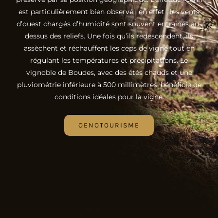
est particulièrement bien observé ; en effet , les vents
d’ouest chargés d’humidité sont souvent entrainés au-
dessus des reliefs. Une fois qu’ils redescendent, ils
assèchent et réchauffent les ceps de vigne tout en
régulant les températures et précipitations. Le
vignoble de Boudes, avec des étés chauds et une
pluviométrie inférieure à 500 millimètres, bénéficie de
conditions idéales pour la vigne.
OENOTOURISME