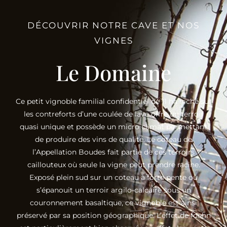
DÉCOUVRIR NOTRE CAVE ET NOS
VIGNES
Le Domaine
Ce petit vignoble familial confidentiel de 11 ha niché sur
les contreforts d’une coulée de lave offre un terroir
quasi unique et possède un micro climat permettant
de produire des vins de qualité. Le coteau de
l’Appellation Boudes fait partie de ces terroirs
caillouteux où seule la vigne peut prendre racine.
Exposé plein sud sur un coteau à forte pente où
s’épanouit un terroir argilo-calcaire sous un
couronnement basaltique, ce vignoble est ainsi
préservé par sa position géographique. L’effet de foehn