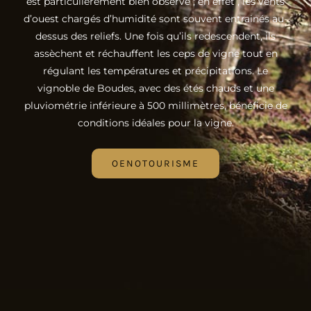
est particulièrement bien observé ; en effet , les vents
d’ouest chargés d’humidité sont souvent entrainés au-
dessus des reliefs. Une fois qu’ils redescendent, ils
assèchent et réchauffent les ceps de vigne tout en
régulant les températures et précipitations. Le
vignoble de Boudes, avec des étés chauds et une
pluviométrie inférieure à 500 millimètres, bénéficie de
conditions idéales pour la vigne.
OENOTOURISME