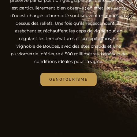
préservé par sa position géographique. L’effet de foehn
est particulièrement bien observé ; en effet , les vents
d’ouest chargés d’humidité sont souvent entrainés au-
dessus des reliefs. Une fois qu’ils redescendent, ils
assèchent et réchauffent les ceps de vigne tout en
régulant les températures et précipitations. Le
vignoble de Boudes, avec des étés chauds et une
pluviométrie inférieure à 500 millimètres, bénéficie de
conditions idéales pour la vigne.
OENOTOURISME