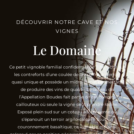
DÉCOUVRIR NOTRE CAVE ET NOS
VIGNES
Le Domaine
Ce petit vignoble familial confidentiel de 11 ha niché sur
les contreforts d’une coulée de lave offre un terroir
quasi unique et possède un micro climat permettant
de produire des vins de qualité. Le coteau de
l’Appellation Boudes fait partie de ces terroirs
caillouteux où seule la vigne peut prendre racine.
Exposé plein sud sur un coteau à forte pente où
s’épanouit un terroir argilo-calcaire sous un
couronnement basaltique, ce vignoble est ainsi