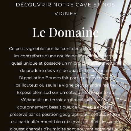
DÉCOUVRIR NOTRE CAVE ET NOS
VIGNES
Le Domaine
Ce petit vignoble familial confidentiel de 11 ha niché sur
les contreforts d’une coulée de lave offre un terroir
quasi unique et possède un micro climat permettant
de produire des vins de qualité. Le coteau de
l’Appellation Boudes fait partie de ces terroirs
caillouteux où seule la vigne peut prendre racine.
Exposé plein sud sur un coteau à forte pente où
s’épanouit un terroir argilo-calcaire sous un
couronnement basaltique, ce vignoble est ainsi
préservé par sa position géographique. L’effet de foehn
est particulièrement bien observé ; en effet , les vents
d’ouest chargés d’humidité sont souvent entrainés au-