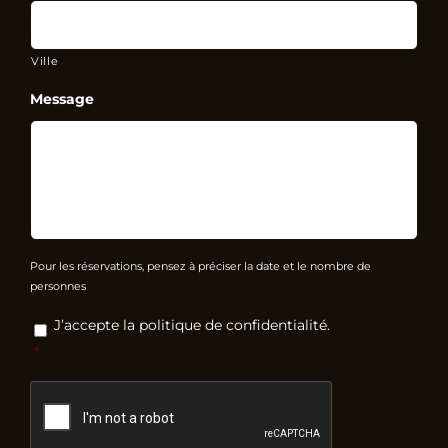
Ville
Message
Pour les réservations, pensez à préciser la date et le nombre de
personnes
RGPD
*
J’accepte la politique de confidentialité.
*
CAPTCHA