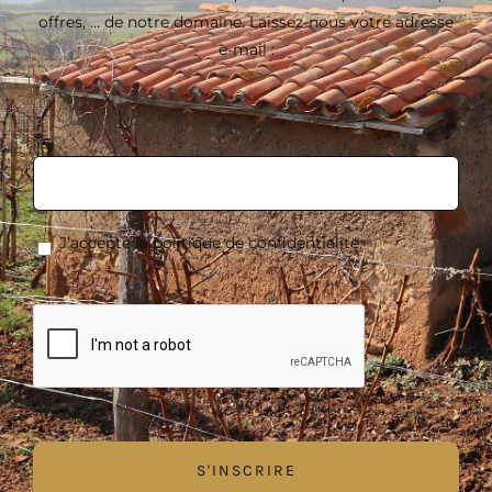
offres, … de notre domaine. Laissez-nous votre adresse
e-mail :
E-
mail
*
RGPD
*
J’accepte la politique de confidentialité.
*
CAPTCHA