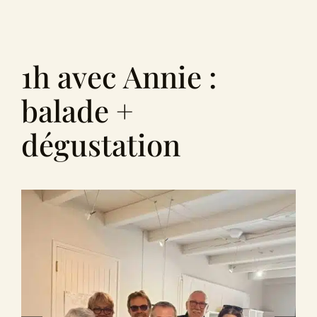
Le Domaine
Œnotourisme
1h avec Annie :
balade +
Acheter en ligne
dégustation
Actualités
Partenaires
Contactez-nous