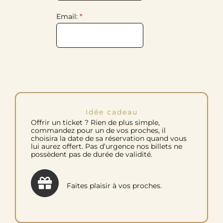
avec
Email:
*
Annie
:
balade
+
dégustation
Idée cadeau
Offrir un ticket ? Rien de plus simple,
commandez pour un de vos proches, il
choisira la date de sa réservation quand vous
lui aurez offert. Pas d’urgence nos billets ne
possèdent pas de durée de validité.
Faites plaisir à vos proches.