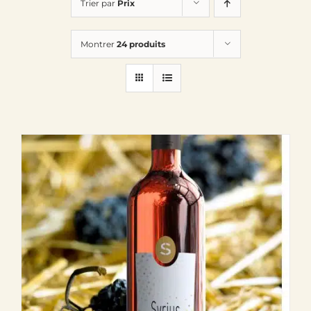
Trier par
Prix
Le Domaine
Montrer
24 produits
Œnotourisme
Acheter en ligne
Actualités
Partenaires
Contactez-nous