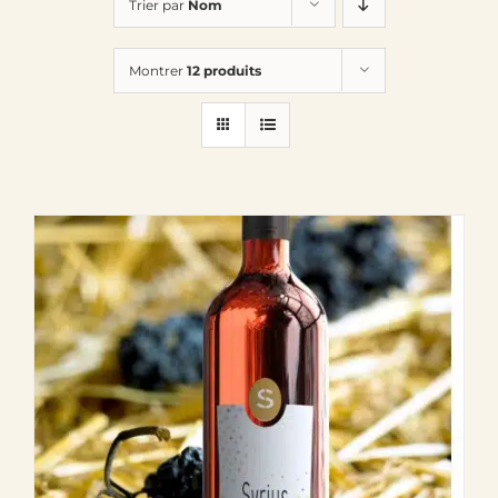
Trier par
Nom
Le Domaine
Montrer
12 produits
Œnotourisme
Acheter en ligne
Actualités
Partenaires
Contactez-nous