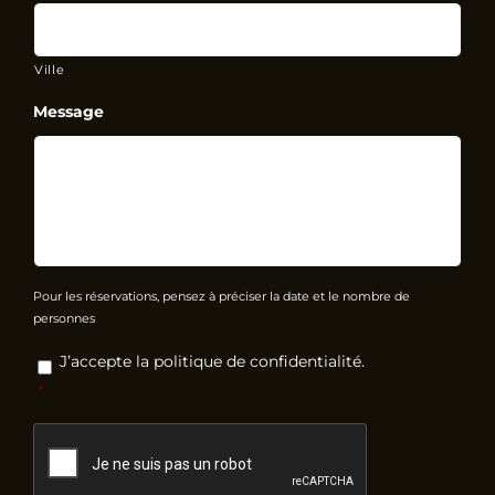
Ville
Message
Pour les réservations, pensez à préciser la date et le nombre de
personnes
RGPD
*
J’accepte la politique de confidentialité.
*
CAPTCHA