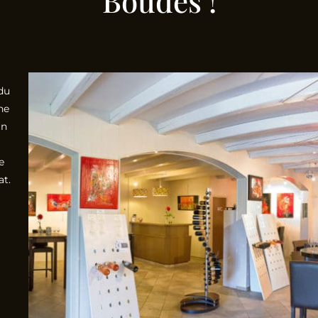
Boudes !
du
he
in
e
at.