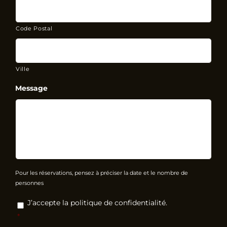
Code Postal
Ville
Message
Pour les réservations, pensez à préciser la date et le nombre de
personnes
RGPD
*
J’accepte la politique de confidentialité.
*