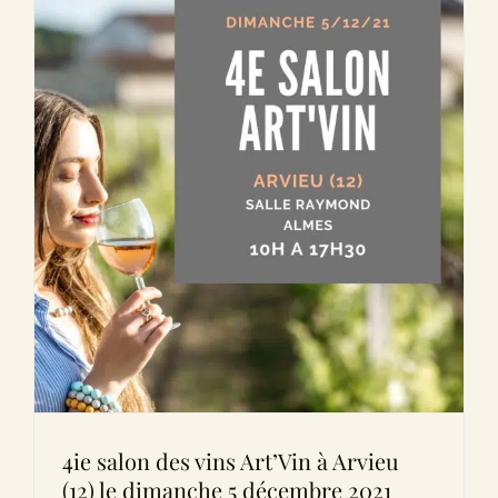
Le Domaine
Œnotourisme
Acheter en ligne
Actualités
Partenaires
Contactez-nous
4ie salon des vins Art’Vin à Arvieu
(12) le dimanche 5 décembre 2021