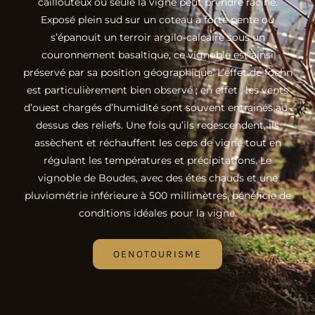
caillouteux où seule la vigne peut prendre racine.
Exposé plein sud sur un coteau à forte pente où
s’épanouit un terroir argilo-calcaire sous un
couronnement basaltique, ce vignoble est ainsi
préservé par sa position géographique. L’effet de foehn
est particulièrement bien observé ; en effet , les vents
d’ouest chargés d’humidité sont souvent entrainés au-
dessus des reliefs. Une fois qu’ils redescendent, ils
assèchent et réchauffent les ceps de vigne tout en
régulant les températures et précipitations. Le
vignoble de Boudes, avec des étés chauds et une
pluviométrie inférieure à 500 millimètres, bénéficie de
conditions idéales pour la vigne.
OENOTOURISME