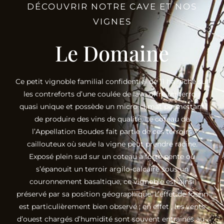
DÉCOUVRIR NOTRE CAVE ET NOS
VIGNES
Le Domaine
Ce petit vignoble familial confidentiel de 11 ha niché sur
les contreforts d’une coulée de lave offre un terroir
quasi unique et possède un micro climat permettant
de produire des vins de qualité. Le coteau de
l’Appellation Boudes fait partie de ces terroirs
caillouteux où seule la vigne peut prendre racine.
Exposé plein sud sur un coteau à forte pente où
s’épanouit un terroir argilo-calcaire sous un
couronnement basaltique, ce vignoble est ainsi
préservé par sa position géographique. L’effet de foehn
est particulièrement bien observé ; en effet , les vents
d’ouest chargés d’humidité sont souvent entrainés au-