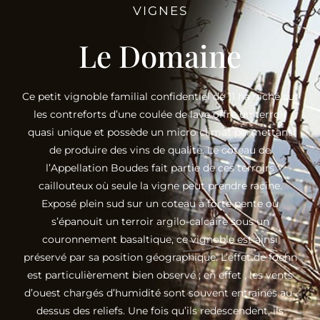
VIGNES
Le Domaine
Ce petit vignoble familial confidentiel de 11 ha niché sur
les contreforts d’une coulée de lave offre un terroir
quasi unique et possède un micro climat permettant
de produire des vins de qualité. Le coteau de
l’Appellation Boudes fait partie de ces terroirs
caillouteux où seule la vigne peut prendre racine.
Exposé plein sud sur un coteau à forte pente où
s’épanouit un terroir argilo-calcaire sous un
couronnement basaltique, ce vignoble est ainsi
préservé par sa position géographique. L’effet de foehn
est particulièrement bien observé ; en effet , les vents
d’ouest chargés d’humidité sont souvent entrainés au-
dessus des reliefs. Une fois qu’ils redescendent, ils