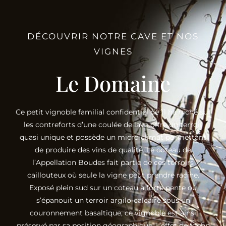
DÉCOUVRIR NOTRE CAVE ET NOS
VIGNES
Le Domaine
Ce petit vignoble familial confidentiel de 11 ha niché sur
les contreforts d’une coulée de lave offre un terroir
quasi unique et possède un micro climat permettant
de produire des vins de qualité. Le coteau de
l’Appellation Boudes fait partie de ces terroirs
caillouteux où seule la vigne peut prendre racine.
Exposé plein sud sur un coteau à forte pente où
s’épanouit un terroir argilo-calcaire sous un
couronnement basaltique, ce vignoble est ainsi
préservé par sa position géographique. L’effet de foehn