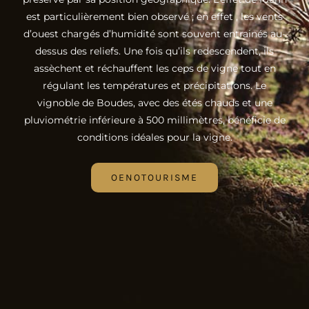
est particulièrement bien observé ; en effet , les vents
d’ouest chargés d’humidité sont souvent entrainés au-
dessus des reliefs. Une fois qu’ils redescendent, ils
assèchent et réchauffent les ceps de vigne tout en
régulant les températures et précipitations. Le
vignoble de Boudes, avec des étés chauds et une
pluviométrie inférieure à 500 millimètres, bénéficie de
conditions idéales pour la vigne.
OENOTOURISME