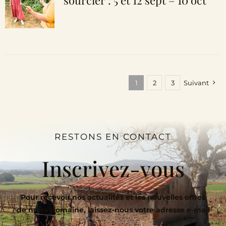
sourcier : 5 et 12 sept – 10 oct
1
2
3
Suivant
RESTONS EN CONTACT
Inscrivez-vous
Pour recevoir nos actualités et les nouvelles offres
de notre domaine, laissez-nous votre adresse e-mail
: