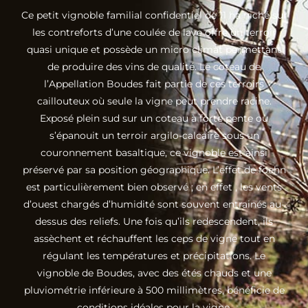
Ce petit vignoble familial confidentiel de 11 ha niché sur
les contreforts d’une coulée de lave offre un terroir
quasi unique et possède un micro climat permettant
de produire des vins de qualité. Le coteau de
l’Appellation Boudes fait partie de ces terroirs
caillouteux où seule la vigne peut prendre racine.
Exposé plein sud sur un coteau à forte pente où
s’épanouit un terroir argilo-calcaire sous un
couronnement basaltique, ce vignoble est ainsi
préservé par sa position géographique. L’effet de foehn
est particulièrement bien observé ; en effet , les vents
d’ouest chargés d’humidité sont souvent entrainés au-
dessus des reliefs. Une fois qu’ils redescendent, ils
assèchent et réchauffent les ceps de vigne tout en
régulant les températures et précipitations. Le
vignoble de Boudes, avec des étés chauds et une
pluviométrie inférieure à 500 millimètres, bénéficie de
conditions idéales pour la vigne.