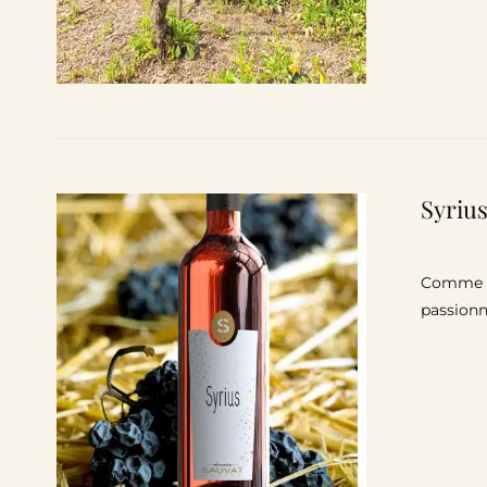
Syrius
Comme l’é
passionn