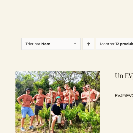
Trier par
Nom
Montrer
12 produi
Un EVJ
EVJF/EVG 