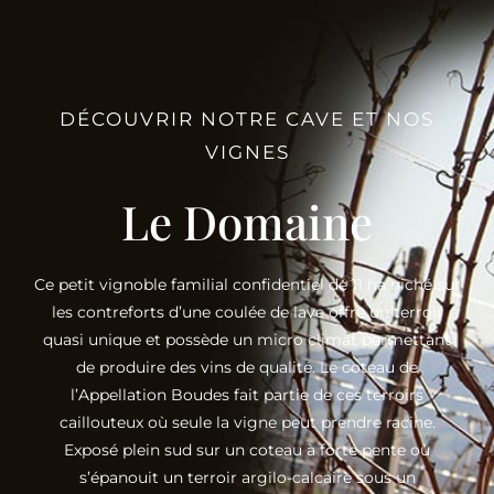
DÉCOUVRIR NOTRE CAVE ET NOS
VIGNES
Le Domaine
Ce petit vignoble familial confidentiel de 11 ha niché sur
les contreforts d’une coulée de lave offre un terroir
quasi unique et possède un micro climat permettant
de produire des vins de qualité. Le coteau de
l’Appellation Boudes fait partie de ces terroirs
caillouteux où seule la vigne peut prendre racine.
Exposé plein sud sur un coteau à forte pente où
s’épanouit un terroir argilo-calcaire sous un