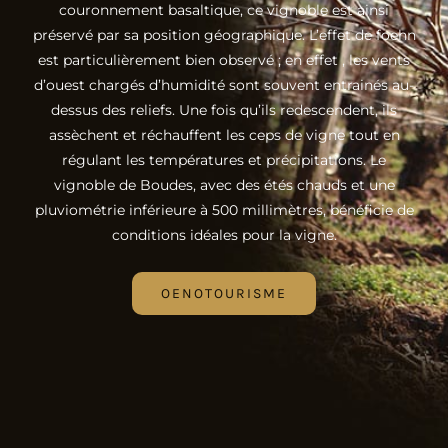
couronnement basaltique, ce vignoble est ainsi
préservé par sa position géographique. L’effet de foehn
est particulièrement bien observé ; en effet , les vents
d’ouest chargés d’humidité sont souvent entrainés au-
dessus des reliefs. Une fois qu’ils redescendent, ils
assèchent et réchauffent les ceps de vigne tout en
régulant les températures et précipitations. Le
vignoble de Boudes, avec des étés chauds et une
pluviométrie inférieure à 500 millimètres, bénéficie de
conditions idéales pour la vigne.
OENOTOURISME