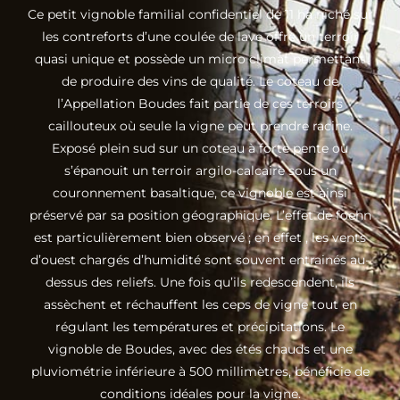
Ce petit vignoble familial confidentiel de 11 ha niché sur
les contreforts d’une coulée de lave offre un terroir
quasi unique et possède un micro climat permettant
de produire des vins de qualité. Le coteau de
l’Appellation Boudes fait partie de ces terroirs
caillouteux où seule la vigne peut prendre racine.
Exposé plein sud sur un coteau à forte pente où
s’épanouit un terroir argilo-calcaire sous un
couronnement basaltique, ce vignoble est ainsi
préservé par sa position géographique. L’effet de foehn
est particulièrement bien observé ; en effet , les vents
d’ouest chargés d’humidité sont souvent entrainés au-
dessus des reliefs. Une fois qu’ils redescendent, ils
assèchent et réchauffent les ceps de vigne tout en
régulant les températures et précipitations. Le
vignoble de Boudes, avec des étés chauds et une
pluviométrie inférieure à 500 millimètres, bénéficie de
conditions idéales pour la vigne.