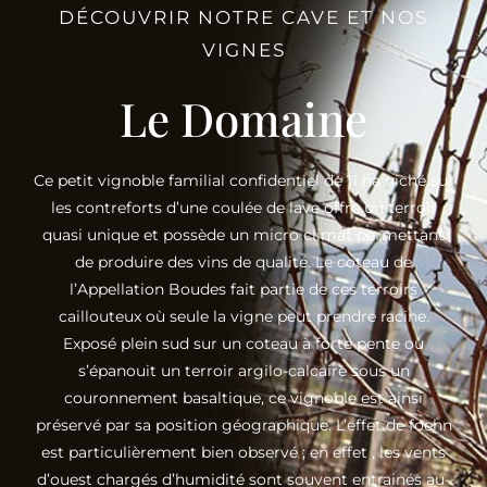
DÉCOUVRIR NOTRE CAVE ET NOS
VIGNES
Le Domaine
Ce petit vignoble familial confidentiel de 11 ha niché sur
les contreforts d’une coulée de lave offre un terroir
quasi unique et possède un micro climat permettant
de produire des vins de qualité. Le coteau de
l’Appellation Boudes fait partie de ces terroirs
caillouteux où seule la vigne peut prendre racine.
Exposé plein sud sur un coteau à forte pente où
s’épanouit un terroir argilo-calcaire sous un
couronnement basaltique, ce vignoble est ainsi
préservé par sa position géographique. L’effet de foehn
est particulièrement bien observé ; en effet , les vents
d’ouest chargés d’humidité sont souvent entrainés au-