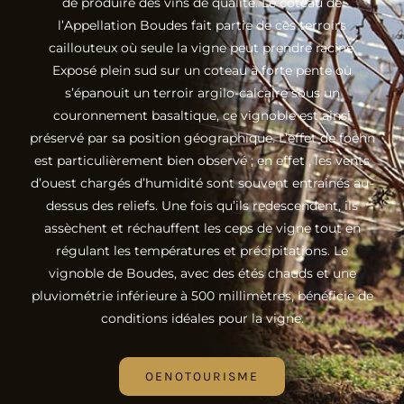
de produire des vins de qualité. Le coteau de
l’Appellation Boudes fait partie de ces terroirs
caillouteux où seule la vigne peut prendre racine.
Exposé plein sud sur un coteau à forte pente où
s’épanouit un terroir argilo-calcaire sous un
couronnement basaltique, ce vignoble est ainsi
préservé par sa position géographique. L’effet de foehn
est particulièrement bien observé ; en effet , les vents
d’ouest chargés d’humidité sont souvent entrainés au-
dessus des reliefs. Une fois qu’ils redescendent, ils
assèchent et réchauffent les ceps de vigne tout en
régulant les températures et précipitations. Le
vignoble de Boudes, avec des étés chauds et une
pluviométrie inférieure à 500 millimètres, bénéficie de
conditions idéales pour la vigne.
OENOTOURISME