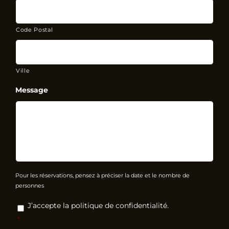
Code Postal
Ville
Message
Pour les réservations, pensez à préciser la date et le nombre de
personnes
RGPD
*
J’accepte la politique de confidentialité.
*