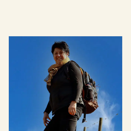
Le Domaine
Œnotourisme
Acheter en ligne
Actualités
Partenaires
Contactez-nous