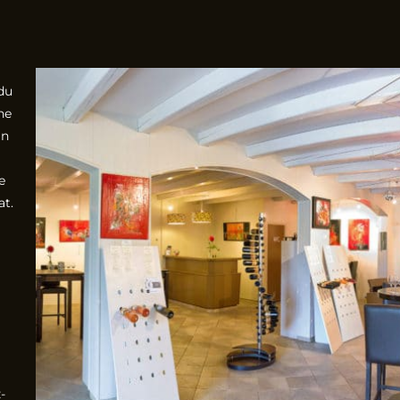
du
he
in
e
at.
-