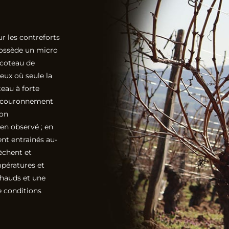
ur les contreforts
 possède un micro
 coteau de
teux où seule la
teau à forte
un couronnement
ion
en observé ; en
ent entrainés au-
sèchent et
mpératures et
chauds et une
e conditions