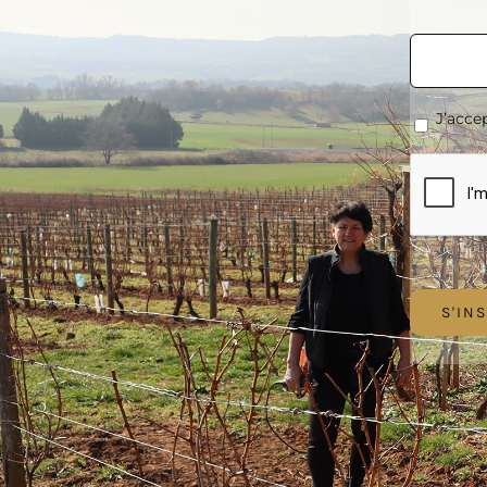
E-
mail
*
RGPD
*
J’accep
CAPTCH