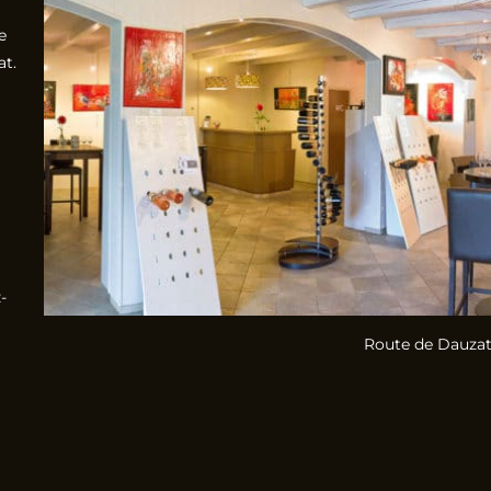
e
at.
-
Route de Dauzat