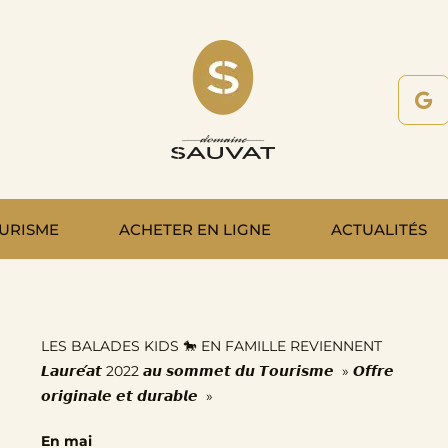
URISME
ACHETER EN LIGNE
ACTUALITÉS
LES BALADES KIDS 🐎 EN FAMILLE REVIENNENT
𝙇𝙖𝙪𝙧𝙚́𝙖𝙩 2022 𝙖𝙪 𝙨𝙤𝙢𝙢𝙚𝙩 𝙙𝙪 𝙏𝙤𝙪𝙧𝙞𝙨𝙢𝙚 » 𝙊𝙛𝙛𝙧𝙚
𝙤𝙧𝙞𝙜𝙞𝙣𝙖𝙡𝙚 𝙚𝙩 𝙙𝙪𝙧𝙖𝙗𝙡𝙚 »
En mai