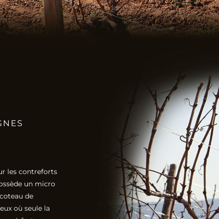
GNES
ur les contreforts
 possède un micro
 coteau de
teux où seule la