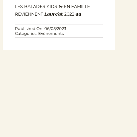
LES BALADES KIDS 🐎 EN FAMILLE
REVIENNENT 𝙇𝙖𝙪𝙧𝙚́𝙖𝙩 2022 𝙖𝙪
Published On: 06/05/2023
Categories:
Evènements