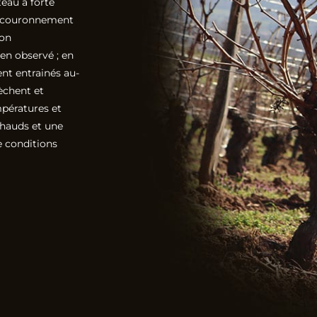
teau à forte
un couronnement
ion
en observé ; en
ent entrainés au-
sèchent et
mpératures et
chauds et une
e conditions