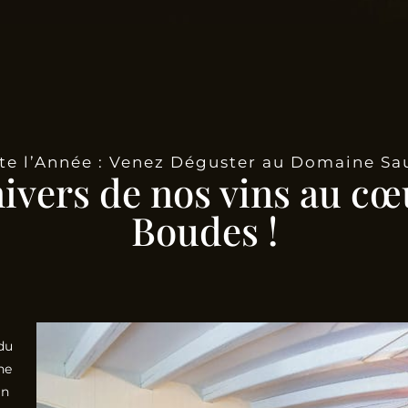
te l’Année : Venez Déguster au Domaine Sa
nivers de nos vins au cœ
Boudes !
du
he
in