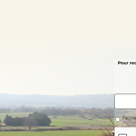
Pour rec
E-
mail
*
RGPD
*
J’accep
CAPTCH