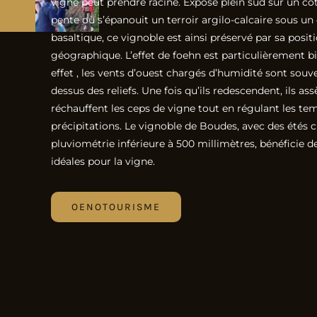
vigne peut prendre racine. Exposé plein sud sur un co
pente où s’épanouit un terroir argilo-calcaire sous 
basaltique, ce vignoble est ainsi préservé par sa posit
géographique. L’effet de foehn est particulièrement bi
effet , les vents d’ouest chargés d’humidité sont souv
dessus des reliefs. Une fois qu’ils redescendent, ils as
réchauffent les ceps de vigne tout en régulant les te
précipitations. Le vignoble de Boudes, avec des étés 
pluviométrie inférieure à 500 millimètres, bénéficie d
idéales pour la vigne.
OENOTOURISME