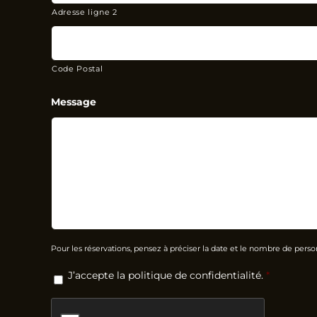
Adresse ligne 2
Code Postal
Message
Pour les réservations, pensez à préciser la date et le nombre de pers
RGPD
*
J’accepte la politique de confidentialité.
*
CAPTCHA