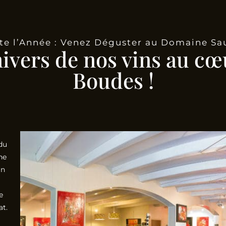
te l’Année : Venez Déguster au Domaine Sa
nivers de nos vins au cœ
Boudes !
du
he
in
e
at.