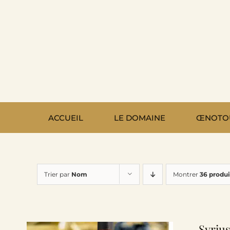
Passer
au
contenu
ACCUEIL
LE DOMAINE
ŒNOTO
Trier par
Nom
Montrer
36 produi
Syrius