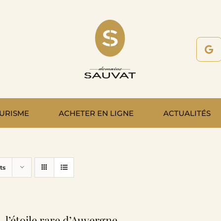
URISME
ACHETER EN LIGNE
ACTUALITÉS
ts
, l’étoile rare d’Auvergne