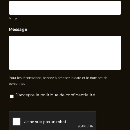
Ville
Message
Pour les réservations, pensez à préciser la date et le nombre de
personnes
RGPD
*
J’accepte la politique de confidentialité.
*
CAPTCHA