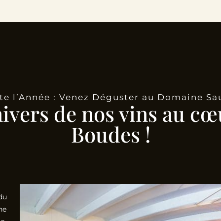
te l’Année : Venez Déguster au Domaine Sa
nivers de nos vins au cœ
Boudes !
du
he