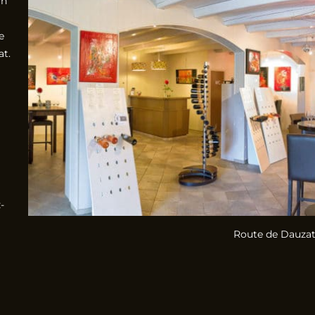
in
e
at.
-
Route de Dauzat