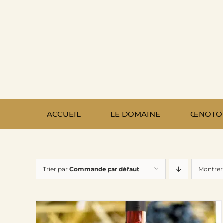
Passer
au
contenu
ACCUEIL
LE DOMAINE
ŒNOTO
Trier par
Commande par défaut
Montre