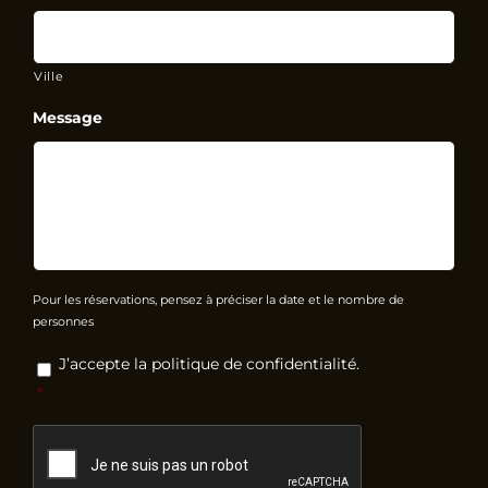
Ville
Message
Pour les réservations, pensez à préciser la date et le nombre de
personnes
RGPD
*
J’accepte la politique de confidentialité.
*
CAPTCHA