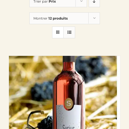
Trier par
Prix
Le Domaine
Montrer
12 produits
Œnotourisme
Acheter en ligne
Actualités
Partenaires
Contactez-nous