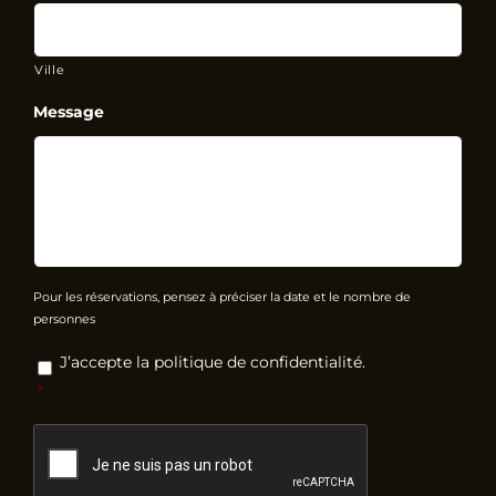
Ville
Message
Pour les réservations, pensez à préciser la date et le nombre de
personnes
RGPD
*
J’accepte la politique de confidentialité.
*
CAPTCHA