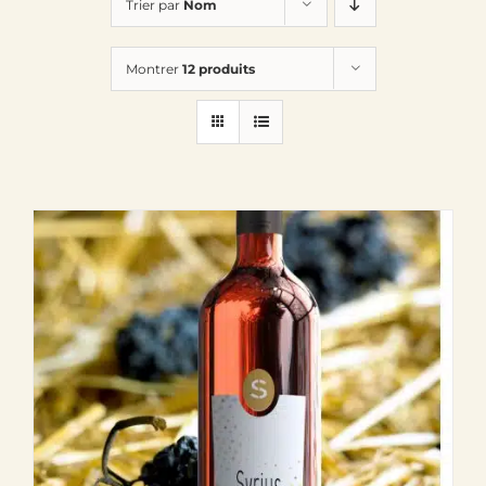
Trier par
Nom
Le Domaine
Montrer
12 produits
Œnotourisme
Acheter en ligne
Actualités
Partenaires
Contactez-nous