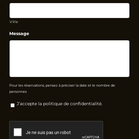
Ville
Message
Pour les réservations, pensez à préciser la date et le nombre de
personnes
RGPD
*
J’accepte la politique de confidentialité.
*
CAPTCHA