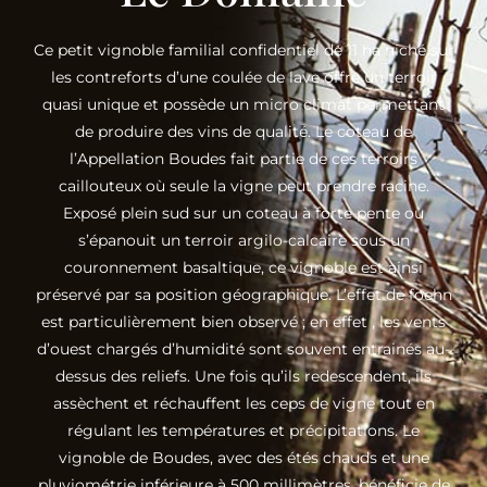
Ce petit vignoble familial confidentiel de 11 ha niché sur
les contreforts d’une coulée de lave offre un terroir
quasi unique et possède un micro climat permettant
de produire des vins de qualité. Le coteau de
l’Appellation Boudes fait partie de ces terroirs
caillouteux où seule la vigne peut prendre racine.
Exposé plein sud sur un coteau à forte pente où
s’épanouit un terroir argilo-calcaire sous un
couronnement basaltique, ce vignoble est ainsi
préservé par sa position géographique. L’effet de foehn
est particulièrement bien observé ; en effet , les vents
d’ouest chargés d’humidité sont souvent entrainés au-
dessus des reliefs. Une fois qu’ils redescendent, ils
assèchent et réchauffent les ceps de vigne tout en
régulant les températures et précipitations. Le
vignoble de Boudes, avec des étés chauds et une
pluviométrie inférieure à 500 millimètres, bénéficie de