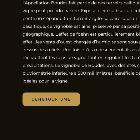
l’Appellation Boudes fait partie de ces terroirs caillou
vigne peut prendre racine. Exposé plein sud sur un co
pente où s’épanouit un terroir argilo-calcaire sous 
basaltique, ce vignoble est ainsi préservé par sa posit
géographique. L’effet de foehn est particulièrement bi
effet , les vents d’ouest chargés d’humidité sont souv
dessus des reliefs. Une fois qu’ils redescendent, ils as
réchauffent les ceps de vigne tout en régulant les te
précipitations. Le vignoble de Boudes, avec des étés 
pluviométrie inférieure à 500 millimètres, bénéficie d
idéales pour la vigne.
OENOTOURISME