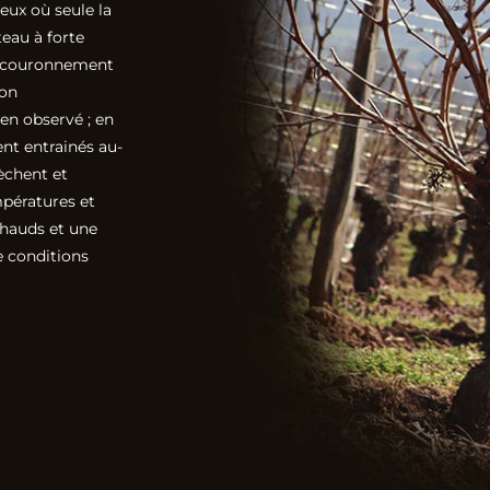
teux où seule la
teau à forte
un couronnement
ion
en observé ; en
ent entrainés au-
sèchent et
mpératures et
chauds et une
e conditions