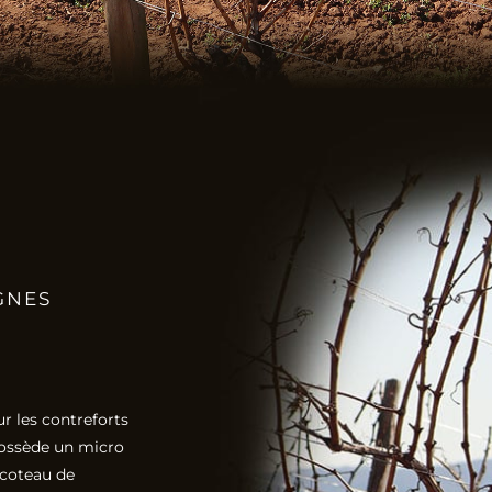
GNES
ur les contreforts
 possède un micro
 coteau de