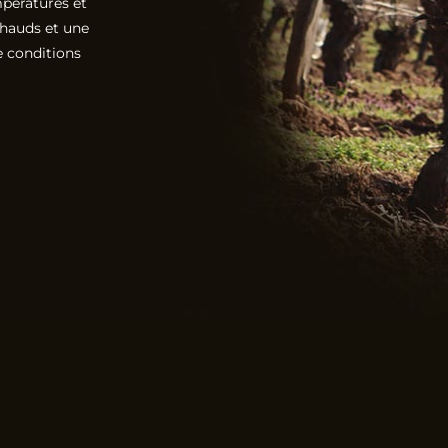
mpératures et
chauds et une
e conditions