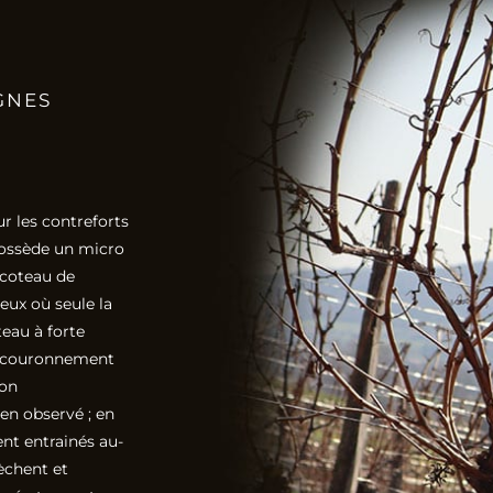
GNES
ur les contreforts
 possède un micro
 coteau de
teux où seule la
teau à forte
un couronnement
ion
en observé ; en
ent entrainés au-
sèchent et