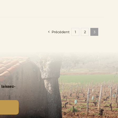
Précédent
1
2
3
 laissez-