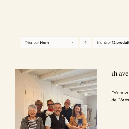
Trier par
Nom
Montrer
12 produi
1h ave
Découvre
de Côtes