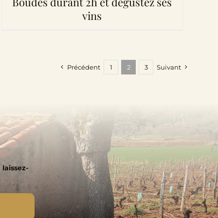
Boudes durant 2h et dégustez ses
vins
Précédent
1
2
3
Suivant
 laissez-