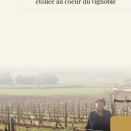
étoilée au coeur du vignoble
Pour rec