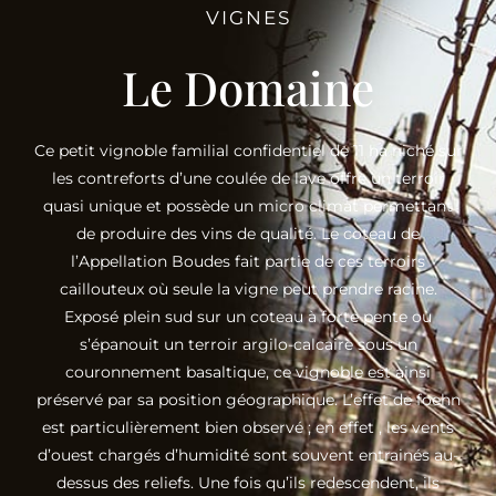
VIGNES
Le Domaine
Ce petit vignoble familial confidentiel de 11 ha niché sur
les contreforts d’une coulée de lave offre un terroir
quasi unique et possède un micro climat permettant
de produire des vins de qualité. Le coteau de
l’Appellation Boudes fait partie de ces terroirs
caillouteux où seule la vigne peut prendre racine.
Exposé plein sud sur un coteau à forte pente où
s’épanouit un terroir argilo-calcaire sous un
couronnement basaltique, ce vignoble est ainsi
préservé par sa position géographique. L’effet de foehn
est particulièrement bien observé ; en effet , les vents
d’ouest chargés d’humidité sont souvent entrainés au-
dessus des reliefs. Une fois qu’ils redescendent, ils